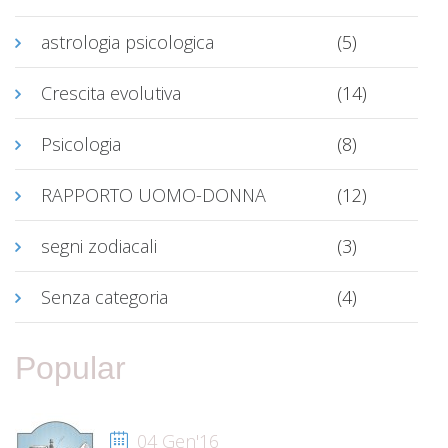
astrologia psicologica
(5)
Crescita evolutiva
(14)
Psicologia
(8)
RAPPORTO UOMO-DONNA
(12)
segni zodiacali
(3)
Senza categoria
(4)
Popular
04 Gen'16