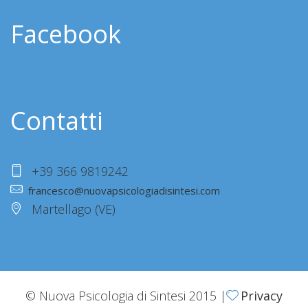
Facebook
Contatti
+39 366 9819242
francesco@nuovapsicologiadisintesi.com
Martellago (VE)
© Nuova Psicologia di Sintesi 2015 |
Privacy