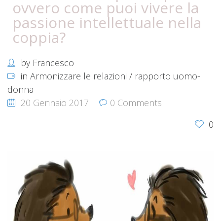
ovvero come puoi vivere la
passione intellettuale nella
coppia?
by
Francesco
in
Armonizzare le relazioni
/
rapporto uomo-
donna
20 Gennaio 2017
0 Comments
0